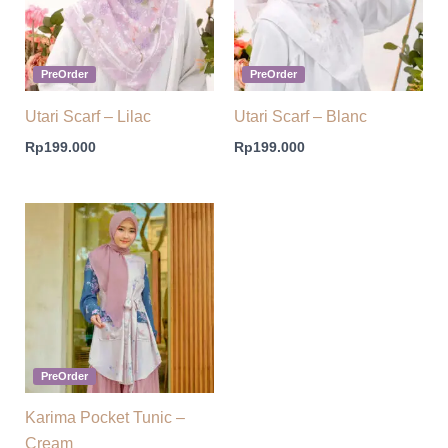
PreOrder
PreOrder
Utari Scarf – Lilac
Utari Scarf – Blanc
Rp
199.000
Rp
199.000
PreOrder
Karima Pocket Tunic –
Cream