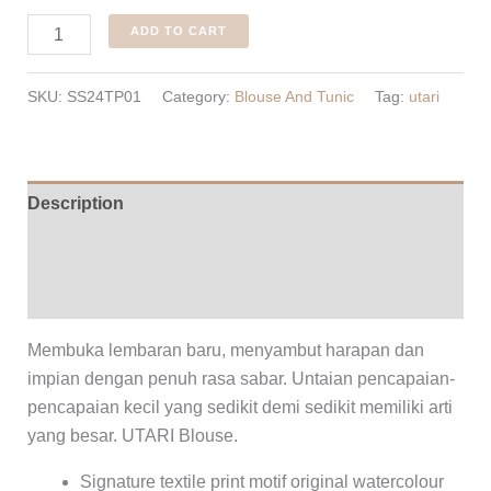
Utari
ADD TO CART
Blouse
quantity
SKU:
SS24TP01
Category:
Blouse And Tunic
Tag:
utari
Description
Additional information
Reviews (0)
Membuka lembaran baru, menyambut harapan dan
impian dengan penuh rasa sabar. Untaian pencapaian-
pencapaian kecil yang sedikit demi sedikit memiliki arti
yang besar. UTARI Blouse.
Signature textile print motif original watercolour