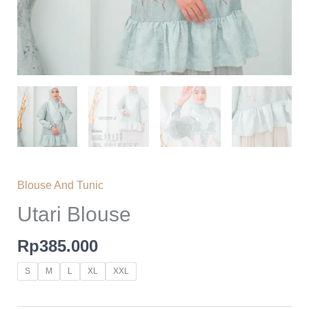
Blouse And Tunic
Utari Blouse
Rp
385.000
S
M
L
XL
XXL