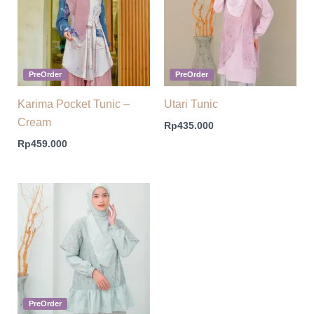
PreOrder
PreOrder
Karima Pocket Tunic –
Utari Tunic
Cream
Rp
435.000
Rp
459.000
PreOrder